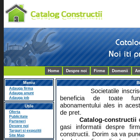
Home
Despre noi
Firme
Domenii
An
Meniu
B
Adauga firma
Societatile inscr
Adauga anunt
beneficia de toate func
Adauga job
abonamentului ales in aces
Utile
de pret.
Oferta
Publicitate
Catalog-constructii
Parteneri
gasi informatii despre fir
Despre noi
Targuri si expozitii
constructii. Dorim sa va pu
Site Map