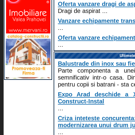
Oferta vanzare dragi de aspi
Dragi de aspirat ...
Vanzare echipamente trans
...
Oferta vanzare echipament
...
Ultimele
Balustrade din inox sau fie
Parte componenta a unei 
semnificativ intr-o casa. Di
pentru copii si batrani - sta ce
Expo Arad deschide a XV
Construct-Instal
...
Criza inteteste concurenta
modernizarea unui drum ju
...