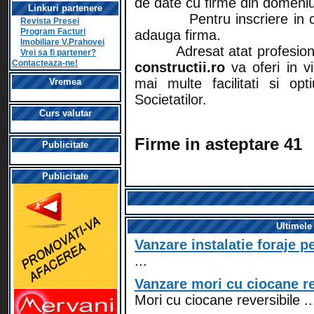
de date cu firme din domeniul
Linkuri partenere
Pentru inscriere in 
Revista Presei
Program Facturi
adauga firma.
Imobiliare V.Prahovei
Adresat atat profesioni
Vrei sa fi partener?
Contacteaza-ne!
constructii.ro
va oferi in vi
mai multe facilitati si optiu
Vremea
Societatilor.
Curs valutar
Firme in asteptare 41
Publicitate
Publicitate
Ultimele
Vanzare instalatie foraje pe
...
Vanzare mori cu ciocane re
Mori cu ciocane reversibile ..